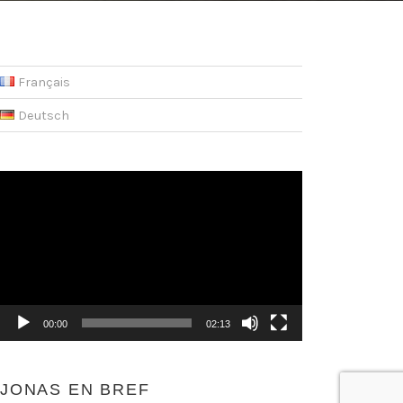
Français
Deutsch
Video-
Player
00:00
02:13
JONAS EN BREF