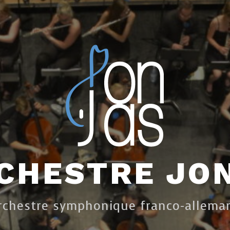
CHESTRE JO
rchestre symphonique franco-allema