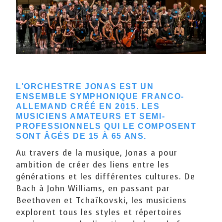
L’ORCH
ESTRE JONAS EST UN
ENSEMBLE SYMPHONIQUE FRANCO-
ALLEMAND CRÉÉ EN 2015. LES
MUSICIENS AMATEURS ET SEMI-
PROFESSIONNELS QUI LE COMPOSENT
SONT ÂGÉS DE 15 À 65 ANS.
Au travers de la musique, Jonas a pour
ambition de créer des liens entre les
générations et les différentes cultures. De
Bach à John Williams, en passant par
Beethoven et Tchaïkovski, les musiciens
explorent tous les styles et répertoires